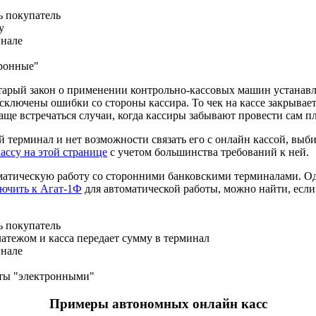
ь покупатель
у
инале
тронные"
тарый закон о применении контрольно-кассовых машин устанавли
исключены ошибки со стороны кассира. То чек на кассе закрывае
аще встречаться случаи, когда кассиры забывают провести сам п
 терминал и нет возможности связать его с онлайн кассой, выб
ассу на этой странице
с учетом большинства требований к ней.
матическую работу со сторонними банковскими терминалами. Од
ючить к Агат-1Ф
для автоматической работы, можно найти, если
ь покупатель
атежом и касса передает сумму в терминал
инале
аты "электронными"
Примеры автономных онлайн касс