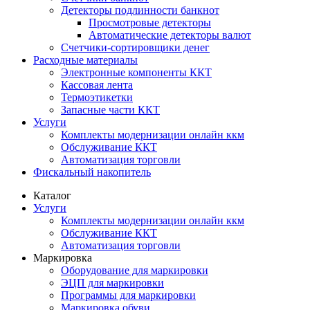
Детекторы подлинности банкнот
Просмотровые детекторы
Автоматические детекторы валют
Счетчики-сортировщики денег
Расходные материалы
Электронные компоненты ККТ
Кассовая лента
Термоэтикетки
Запасные части ККТ
Услуги
Комплекты модернизации онлайн ккм
Обслуживание ККТ
Автоматизация торговли
Фискальный накопитель
Каталог
Услуги
Комплекты модернизации онлайн ккм
Обслуживание ККТ
Автоматизация торговли
Маркировка
Оборудование для маркировки
ЭЦП для маркировки
Программы для маркировки
Маркировка обуви