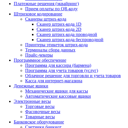
Платежные решения (эквайринг)
Прием оплаты по QR-коду
Штриховое кодирование
Сканеры штрих-кода
Сканер штрих-кода 1D
Сканер штрих-кода 2D
Сканер штрих-кода проводной
Сканер штрих-кода беспроводной
Принтеры этикеток штрих-кода
Терминалы сбора данных
Прайс-чекеры
Программное обеспечение
Программа для кассира (бармена)
Программа для учета товаров (услуг)
Облачное решение для торговли и учета товаров
Касса для интернет-магазина
Денежные ящики
Механические ящики для кассы
Автоматические кассовые ящики
Электронные весы
Торговые весы
Фасовочные весы
Товарные весы
Банковское оборудование
Счетчики банкнот