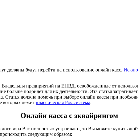
луг должны будут перейти на использование онлайн касс.
Исклю
 Владельцы предприятий на ЕНВД, освобожденные от использова
ние больше подойдет для их деятельности. Эта статья затрагива
ла. Статья должна помочь при выборе онлайн кассы при необхо
ве которых лежит
классическая Pos-система
.
Онлайн касса с эквайрингом
 договора Вас полностью устраивают, то Вы можете купить любу
т происходить следующим образом: