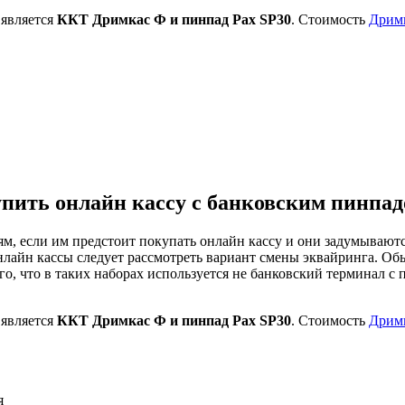
 является
ККТ Дримкас Ф и пинпад Pax SP30
. Стоимость
Дримк
пить онлайн кассу с банковским пинпа
, если им предстоит покупать онлайн кассу и они задумываютс
онлайн кассы следует рассмотреть вариант смены эквайринга. Об
о, что в таких наборах используется не банковский терминал с 
 является
ККТ Дримкас Ф и пинпад Pax SP30
. Стоимость
Дримк
я