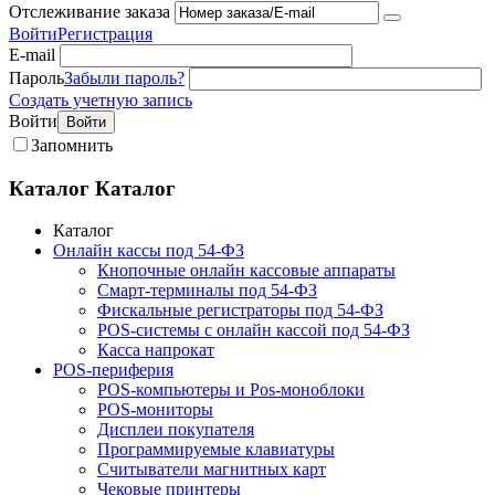
Отслеживание заказа
Войти
Регистрация
E-mail
Пароль
Забыли пароль?
Создать учетную запись
Войти
Войти
Запомнить
Каталог
Каталог
Каталог
Онлайн кассы под 54-ФЗ
Кнопочные онлайн кассовые аппараты
Смарт-терминалы под 54-ФЗ
Фискальные регистраторы под 54-ФЗ
POS-системы с онлайн кассой под 54-ФЗ
Касса напрокат
POS-периферия
POS-компьютеры и Pos-моноблоки
POS-мониторы
Дисплеи покупателя
Программируемые клавиатуры
Считыватели магнитных карт
Чековые принтеры