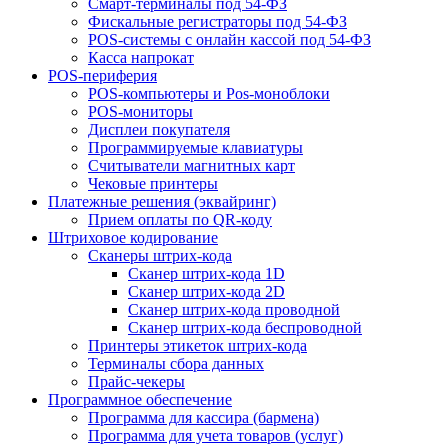
Смарт-терминалы под 54-ФЗ
Фискальные регистраторы под 54-ФЗ
POS-системы с онлайн кассой под 54-ФЗ
Касса напрокат
POS-периферия
POS-компьютеры и Pos-моноблоки
POS-мониторы
Дисплеи покупателя
Программируемые клавиатуры
Считыватели магнитных карт
Чековые принтеры
Платежные решения (эквайринг)
Прием оплаты по QR-коду
Штриховое кодирование
Сканеры штрих-кода
Сканер штрих-кода 1D
Сканер штрих-кода 2D
Сканер штрих-кода проводной
Сканер штрих-кода беспроводной
Принтеры этикеток штрих-кода
Терминалы сбора данных
Прайс-чекеры
Программное обеспечение
Программа для кассира (бармена)
Программа для учета товаров (услуг)