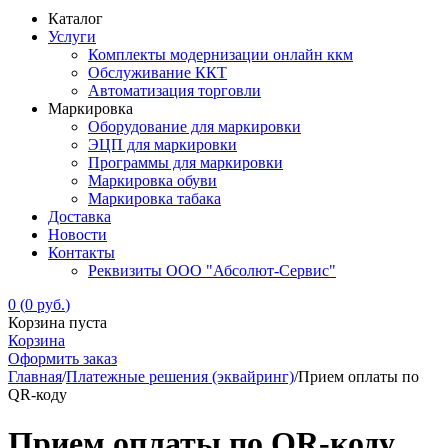
Каталог
Услуги
Комплекты модернизации онлайн ккм
Обслуживание ККТ
Автоматизация торговли
Маркировка
Оборудование для маркировки
ЭЦП для маркировки
Программы для маркировки
Маркировка обуви
Маркировка табака
Доставка
Новости
Контакты
Реквизиты ООО "Абсолют-Сервис"
0
(
0
руб.
)
Корзина пуста
Корзина
Оформить заказ
Главная
/
Платежные решения (эквайринг)
/
Прием оплаты по
QR-коду
Прием оплаты по QR-коду