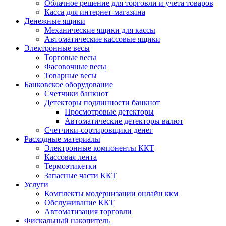
Облачное решение для торговли и учета товаров
Касса для интернет-магазина
Денежные ящики
Механические ящики для кассы
Автоматические кассовые ящики
Электронные весы
Торговые весы
Фасовочные весы
Товарные весы
Банковское оборудование
Счетчики банкнот
Детекторы подлинности банкнот
Просмотровые детекторы
Автоматические детекторы валют
Счетчики-сортировщики денег
Расходные материалы
Электронные компоненты ККТ
Кассовая лента
Термоэтикетки
Запасные части ККТ
Услуги
Комплекты модернизации онлайн ккм
Обслуживание ККТ
Автоматизация торговли
Фискальный накопитель