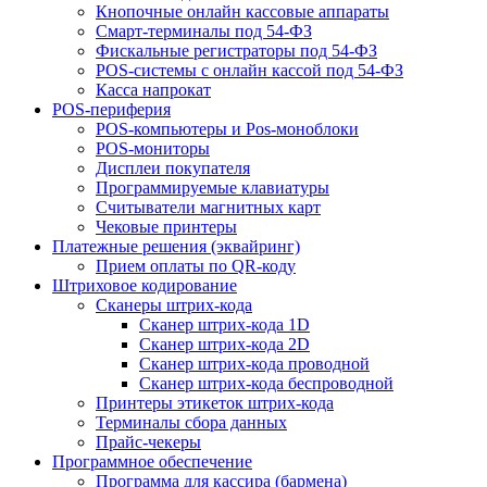
Кнопочные онлайн кассовые аппараты
Смарт-терминалы под 54-ФЗ
Фискальные регистраторы под 54-ФЗ
POS-системы с онлайн кассой под 54-ФЗ
Касса напрокат
POS-периферия
POS-компьютеры и Pos-моноблоки
POS-мониторы
Дисплеи покупателя
Программируемые клавиатуры
Считыватели магнитных карт
Чековые принтеры
Платежные решения (эквайринг)
Прием оплаты по QR-коду
Штриховое кодирование
Сканеры штрих-кода
Сканер штрих-кода 1D
Сканер штрих-кода 2D
Сканер штрих-кода проводной
Сканер штрих-кода беспроводной
Принтеры этикеток штрих-кода
Терминалы сбора данных
Прайс-чекеры
Программное обеспечение
Программа для кассира (бармена)