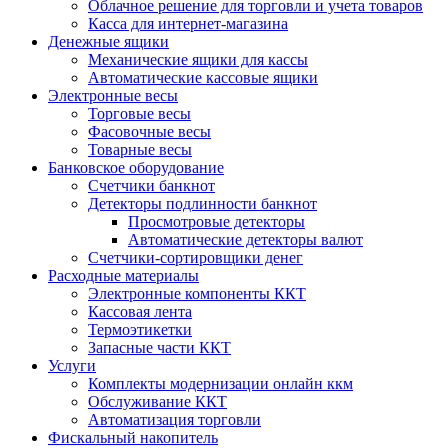
Облачное решение для торговли и учета товаров
Касса для интернет-магазина
Денежные ящики
Механические ящики для кассы
Автоматические кассовые ящики
Электронные весы
Торговые весы
Фасовочные весы
Товарные весы
Банковское оборудование
Счетчики банкнот
Детекторы подлинности банкнот
Просмотровые детекторы
Автоматические детекторы валют
Счетчики-сортировщики денег
Расходные материалы
Электронные компоненты ККТ
Кассовая лента
Термоэтикетки
Запасные части ККТ
Услуги
Комплекты модернизации онлайн ккм
Обслуживание ККТ
Автоматизация торговли
Фискальный накопитель