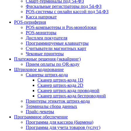
Смарт-терминалы под 54-ФЗ
Фискальные регистраторы под 54-ФЗ
POS-системы с онлайн кассой под 54-ФЗ
Касса напрокат
POS-периферия
POS-компьютеры и Pos-моноблоки
POS-мониторы
Дисплеи покупателя
Программируемые клавиатуры
Считыватели магнитных карт
Чековые принтеры
Платежные решения (эквайринг)
Прием оплаты по QR-коду
Штриховое кодирование
Сканеры штрих-кода
Сканер штрих-кода 1D
Сканер штрих-кода 2D
Сканер штрих-кода проводной
Сканер штрих-кода беспроводной
Принтеры этикеток штрих-кода
Терминалы сбора данных
Прайс-чекеры
Программное обеспечение
Программа для кассира (бармена)
Программа для учета товаров (услуг)