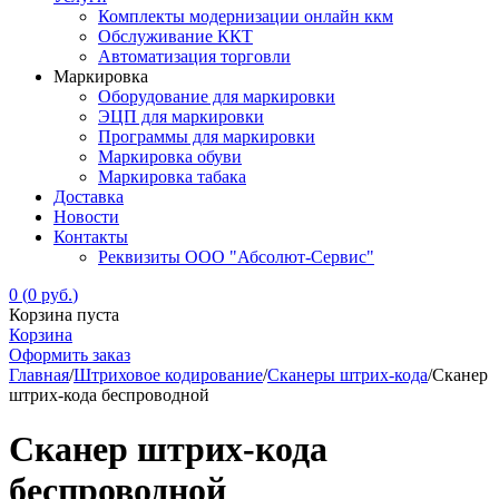
Комплекты модернизации онлайн ккм
Обслуживание ККТ
Автоматизация торговли
Маркировка
Оборудование для маркировки
ЭЦП для маркировки
Программы для маркировки
Маркировка обуви
Маркировка табака
Доставка
Новости
Контакты
Реквизиты ООО "Абсолют-Сервис"
0
(
0
руб.
)
Корзина пуста
Корзина
Оформить заказ
Главная
/
Штриховое кодирование
/
Сканеры штрих-кода
/
Сканер
штрих-кода беспроводной
Сканер штрих-кода
беспроводной