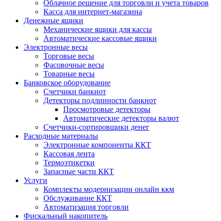
Облачное решение для торговли и учета товаров
Касса для интернет-магазина
Денежные ящики
Механические ящики для кассы
Автоматические кассовые ящики
Электронные весы
Торговые весы
Фасовочные весы
Товарные весы
Банковское оборудование
Счетчики банкнот
Детекторы подлинности банкнот
Просмотровые детекторы
Автоматические детекторы валют
Счетчики-сортировщики денег
Расходные материалы
Электронные компоненты ККТ
Кассовая лента
Термоэтикетки
Запасные части ККТ
Услуги
Комплекты модернизации онлайн ккм
Обслуживание ККТ
Автоматизация торговли
Фискальный накопитель