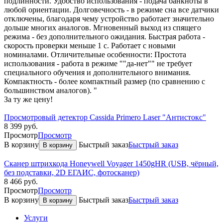
подлинности. Удобство использования - подача банкноты в
любой ориентации. Долговечность - в режиме сна все датчики
отключены, благодаря чему устройство работает значительно
дольше многих аналогов. Мгновенный выход из спящего
режима - без дополнительного ожидания. Быстрая работа -
скорость проверки меньше 1 с. Работает с новыми
номиналами. Отличительные особенности: Простота
использования - работа в режиме ""да-нет"" не требует
специального обучения и дополнительного внимания.
Компактность - более компактный размер (по сравнению с
большинством аналогов). "
За ту же цену!
Просмотровый детектор Cassida Primero Laser "Антистокс"
8 399
руб.
Просмотр
Просмотр
В корзину
Быстрый заказ
Быстрый заказ
В корзину
Сканер штрихкода Honeywell Voyager 1450gHR (USB, чёрный,
без подставки, 2D ЕГАИС, фотосканер)
8 466
руб.
Просмотр
Просмотр
В корзину
Быстрый заказ
Быстрый заказ
В корзину
Услуги