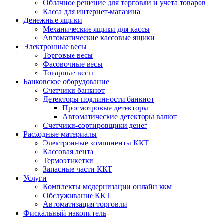
Облачное решение для торговли и учета товаров
Касса для интернет-магазина
Денежные ящики
Механические ящики для кассы
Автоматические кассовые ящики
Электронные весы
Торговые весы
Фасовочные весы
Товарные весы
Банковское оборудование
Счетчики банкнот
Детекторы подлинности банкнот
Просмотровые детекторы
Автоматические детекторы валют
Счетчики-сортировщики денег
Расходные материалы
Электронные компоненты ККТ
Кассовая лента
Термоэтикетки
Запасные части ККТ
Услуги
Комплекты модернизации онлайн ккм
Обслуживание ККТ
Автоматизация торговли
Фискальный накопитель