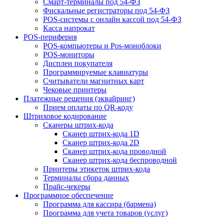
Смарт-терминалы под 54-ФЗ
Фискальные регистраторы под 54-ФЗ
POS-системы с онлайн кассой под 54-ФЗ
Касса напрокат
POS-периферия
POS-компьютеры и Pos-моноблоки
POS-мониторы
Дисплеи покупателя
Программируемые клавиатуры
Считыватели магнитных карт
Чековые принтеры
Платежные решения (эквайринг)
Прием оплаты по QR-коду
Штриховое кодирование
Сканеры штрих-кода
Сканер штрих-кода 1D
Сканер штрих-кода 2D
Сканер штрих-кода проводной
Сканер штрих-кода беспроводной
Принтеры этикеток штрих-кода
Терминалы сбора данных
Прайс-чекеры
Программное обеспечение
Программа для кассира (бармена)
Программа для учета товаров (услуг)