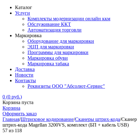
Каталог
Услуги
Комплекты модернизации онлайн ккм
Обслуживание ККТ
Автоматизация торговли
Маркировка
Оборудование для маркировки
ЭЦП для маркировки
Программы для маркировки
Маркировка обуви
Маркировка табака
Доставка
Новости
Контакты
Реквизиты ООО "Абсолют-Сервис"
0
(
0
руб.
)
Корзина пуста
Корзина
Оформить заказ
Главная
/
Штриховое кодирование
/
Сканеры штрих-кода
/
Сканер
штрих-кода Magellan 3200VS, комплект (БП + кабель USB)
57
из
118