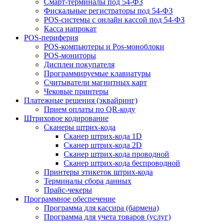
Смарт-терминалы под 54-ФЗ
Фискальные регистраторы под 54-ФЗ
POS-системы с онлайн кассой под 54-ФЗ
Касса напрокат
POS-периферия
POS-компьютеры и Pos-моноблоки
POS-мониторы
Дисплеи покупателя
Программируемые клавиатуры
Считыватели магнитных карт
Чековые принтеры
Платежные решения (эквайринг)
Прием оплаты по QR-коду
Штриховое кодирование
Сканеры штрих-кода
Сканер штрих-кода 1D
Сканер штрих-кода 2D
Сканер штрих-кода проводной
Сканер штрих-кода беспроводной
Принтеры этикеток штрих-кода
Терминалы сбора данных
Прайс-чекеры
Программное обеспечение
Программа для кассира (бармена)
Программа для учета товаров (услуг)