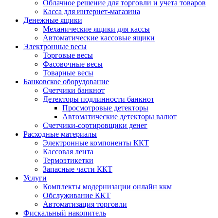
Облачное решение для торговли и учета товаров
Касса для интернет-магазина
Денежные ящики
Механические ящики для кассы
Автоматические кассовые ящики
Электронные весы
Торговые весы
Фасовочные весы
Товарные весы
Банковское оборудование
Счетчики банкнот
Детекторы подлинности банкнот
Просмотровые детекторы
Автоматические детекторы валют
Счетчики-сортировщики денег
Расходные материалы
Электронные компоненты ККТ
Кассовая лента
Термоэтикетки
Запасные части ККТ
Услуги
Комплекты модернизации онлайн ккм
Обслуживание ККТ
Автоматизация торговли
Фискальный накопитель