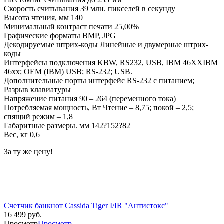
Скорость считывания 39 млн. пикселей в секунду
Высота чтения, мм 140
Минимальный контраст печати 25,00%
Графические форматы BMP, JPG
Декодируемые штрих-коды Линейные и двумерные штрих-
коды
Интерфейсы подключения KBW, RS232, USB, IBM 46XXIBM
46xx; OEM (IBM) USB; RS-232; USB.
Дополнительные порты интерфейс RS-232 с питанием;
Разрыв клавиатуры
Напряжение питания 90 – 264 (переменного тока)
Потребляемая мощность, Вт Чтение – 8,75; покой – 2,5;
спящий режим – 1,8
Габаритные размеры. мм 142?152?82
Вес, кг 0,6
За ту же цену!
Счетчик банкнот Cassida Tiger I/IR "Антистокс"
16 499
руб.
Просмотр
Просмотр