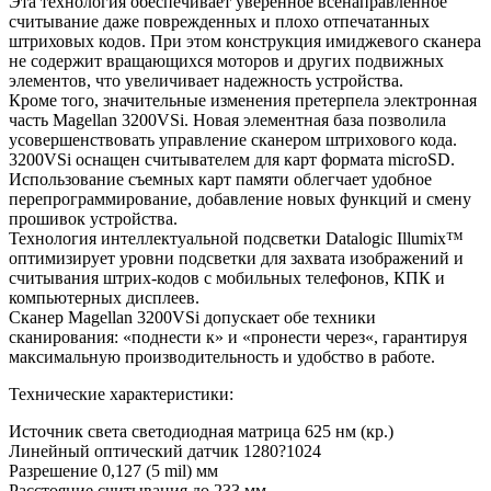
Эта технология обеспечивает уверенное всенаправленное
считывание даже поврежденных и плохо отпечатанных
штриховых кодов. При этом конструкция имиджевого сканера
не содержит вращающихся моторов и других подвижных
элементов, что увеличивает надежность устройства.
Кроме того, значительные изменения претерпела электронная
часть Magellan 3200VSi. Новая элементная база позволила
усовершенствовать управление сканером штрихового кода.
3200VSi оснащен считывателем для карт формата microSD.
Использование съемных карт памяти облегчает удобное
перепрограммирование, добавление новых функций и смену
прошивок устройства.
Технология интеллектуальной подсветки Datalogic Illumix™
оптимизирует уровни подсветки для захвата изображений и
считывания штрих-кодов с мобильных телефонов, КПК и
компьютерных дисплеев.
Сканер Magellan 3200VSi допускает обе техники
сканирования: «поднести к» и «пронести через«, гарантируя
максимальную производительность и удобство в работе.
Технические характеристики:
Источник света светодиодная матрица 625 нм (кр.)
Линейный оптический датчик 1280?1024
Разрешение 0,127 (5 mil) мм
Расстояние считывания до 233 мм