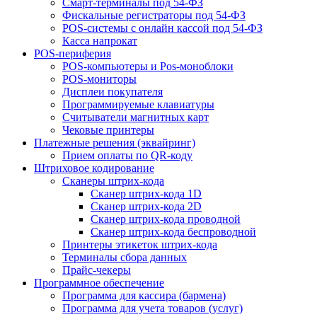
Смарт-терминалы под 54-ФЗ
Фискальные регистраторы под 54-ФЗ
POS-системы с онлайн кассой под 54-ФЗ
Касса напрокат
POS-периферия
POS-компьютеры и Pos-моноблоки
POS-мониторы
Дисплеи покупателя
Программируемые клавиатуры
Считыватели магнитных карт
Чековые принтеры
Платежные решения (эквайринг)
Прием оплаты по QR-коду
Штриховое кодирование
Сканеры штрих-кода
Сканер штрих-кода 1D
Сканер штрих-кода 2D
Сканер штрих-кода проводной
Сканер штрих-кода беспроводной
Принтеры этикеток штрих-кода
Терминалы сбора данных
Прайс-чекеры
Программное обеспечение
Программа для кассира (бармена)
Программа для учета товаров (услуг)