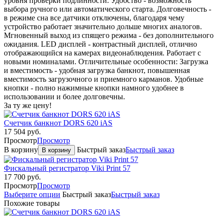
уровня проверки подлинности. Удобство - возможность
выбора ручного или автоматического старта. Долговечность -
в режиме сна все датчики отключены, благодаря чему
устройство работает значительно дольше многих аналогов.
Мгновенный выход из спящего режима - без дополнительного
ожидания. LED дисплей - контрастный дисплей, отлично
отображающийся на камерах видеонаблюдения. Работает с
новыми номиналами. Отличительные особенности: Загрузка
и вместимость - удобная загрузка банкнот, повышенная
вместимость загрузочного и приемного карманов. Удобные
кнопки - полно нажимные кнопки намного удобнее в
использовании и более долговечны.
За ту же цену!
Счетчик банкнот DORS 620 iAS
17 504
руб.
Просмотр
Просмотр
В корзину
Быстрый заказ
Быстрый заказ
В корзину
Фискальный регистратор Viki Print 57
17 700
руб.
Просмотр
Просмотр
Выберите опции
Быстрый заказ
Быстрый заказ
Похожие товары