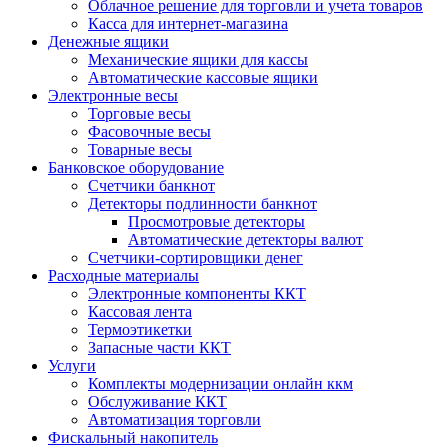
Облачное решение для торговли и учета товаров
Касса для интернет-магазина
Денежные ящики
Механические ящики для кассы
Автоматические кассовые ящики
Электронные весы
Торговые весы
Фасовочные весы
Товарные весы
Банковское оборудование
Счетчики банкнот
Детекторы подлинности банкнот
Просмотровые детекторы
Автоматические детекторы валют
Счетчики-сортировщики денег
Расходные материалы
Электронные компоненты ККТ
Кассовая лента
Термоэтикетки
Запасные части ККТ
Услуги
Комплекты модернизации онлайн ккм
Обслуживание ККТ
Автоматизация торговли
Фискальный накопитель