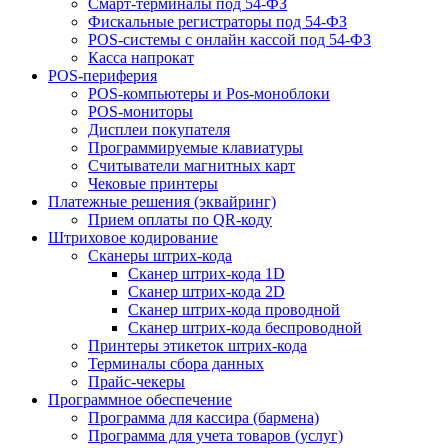
Смарт-терминалы под 54-ФЗ
Фискальные регистраторы под 54-ФЗ
POS-системы с онлайн кассой под 54-ФЗ
Касса напрокат
POS-периферия
POS-компьютеры и Pos-моноблоки
POS-мониторы
Дисплеи покупателя
Программируемые клавиатуры
Считыватели магнитных карт
Чековые принтеры
Платежные решения (эквайринг)
Прием оплаты по QR-коду
Штриховое кодирование
Сканеры штрих-кода
Сканер штрих-кода 1D
Сканер штрих-кода 2D
Сканер штрих-кода проводной
Сканер штрих-кода беспроводной
Принтеры этикеток штрих-кода
Терминалы сбора данных
Прайс-чекеры
Программное обеспечение
Программа для кассира (бармена)
Программа для учета товаров (услуг)