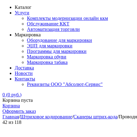
Каталог
Услуги
Комплекты модернизации онлайн ккм
Обслуживание ККТ
Автоматизация торговли
Маркировка
Оборудование для маркировки
ЭЦП для маркировки
Программы для маркировки
Маркировка обуви
Маркировка табака
Доставка
Новости
Контакты
Реквизиты ООО "Абсолют-Сервис"
0
(
0
руб.
)
Корзина пуста
Корзина
Оформить заказ
Главная
/
Штриховое кодирование
/
Сканеры штрих-кода
/
Проводн
42
из
118