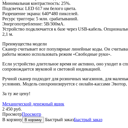
Минимальная контрастность: 25%.
Подсветка: LED 617 нм белого цвета.
Разрешение экрана: 640*480 пикселей.
Ресурс триггера: 5 млн. срабатываний.
Энергопотребление: 5В/300мА.
Устройство подключается к базе через USB-кабель. Опциональ
2,1 м.
Преимущества модели
Сканер считывает все популярные линейные коды. Он считыва
работы можно использовать режим «Свободные руки».
Если устройство длительное время не активно, оно уходит в с
сопровождается звуковой и световой индикацией.
Ручной сканер подходит для розничных магазинов, для мален
условиях. Модель синхронизируется с онлайн-кассами Эвотор
За ту же цену!
Механический денежный ящик
2 450
руб.
Просмотр
Просмотр
В корзину
Быстрый заказ
Быстрый заказ
В корзину