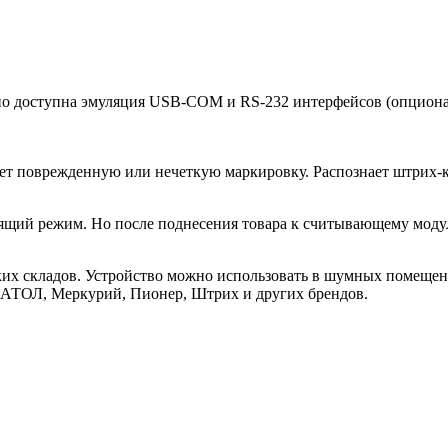
но доступна эмуляция USB-COM и RS-232 интерфейсов (опционал
ет поврежденную или нечеткую маркировку. Распознает штрих-к
пящий режим. Но после поднесения товара к считывающему модул
ьких складов. Устройство можно использовать в шумных помеще
, АТОЛ, Меркурий, Пионер, Штрих и других брендов.