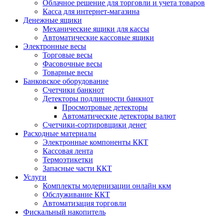
Облачное решение для торговли и учета товаров
Касса для интернет-магазина
Денежные ящики
Механические ящики для кассы
Автоматические кассовые ящики
Электронные весы
Торговые весы
Фасовочные весы
Товарные весы
Банковское оборудование
Счетчики банкнот
Детекторы подлинности банкнот
Просмотровые детекторы
Автоматические детекторы валют
Счетчики-сортировщики денег
Расходные материалы
Электронные компоненты ККТ
Кассовая лента
Термоэтикетки
Запасные части ККТ
Услуги
Комплекты модернизации онлайн ккм
Обслуживание ККТ
Автоматизация торговли
Фискальный накопитель