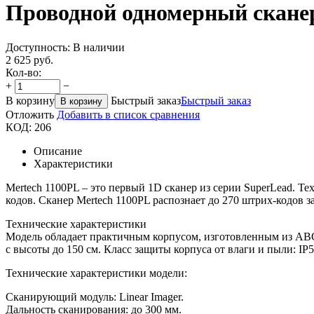
Проводной одномерный сканер
Доступность:
В наличии
2 625
руб.
Кол-во:
+
−
В корзину
Быстрый заказ
Быстрый заказ
В корзину
Отложить
Добавить в список сравнения
КОД:
206
Описание
Характеристики
Mertech 1100PL – это первый 1D сканер из серии SuperLead. Т
кодов. Сканер Mertech 1100PL распознает до 270 штрих-кодов 
Технические характеристики
Модель обладает практичным корпусом, изготовленным из АВС
с высоты до 150 см. Класс защиты корпуса от влаги и пыли: IP5
Технические характеристики модели:
Сканирующий модуль: Linear Imager.
Дальность сканирования: до 300 мм.