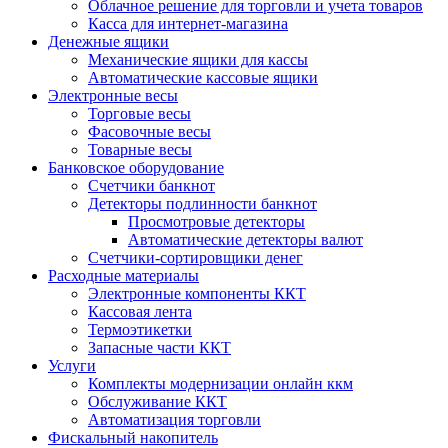
Облачное решение для торговли и учета товаров
Касса для интернет-магазина
Денежные ящики
Механические ящики для кассы
Автоматические кассовые ящики
Электронные весы
Торговые весы
Фасовочные весы
Товарные весы
Банковское оборудование
Счетчики банкнот
Детекторы подлинности банкнот
Просмотровые детекторы
Автоматические детекторы валют
Счетчики-сортировщики денег
Расходные материалы
Электронные компоненты ККТ
Кассовая лента
Термоэтикетки
Запасные части ККТ
Услуги
Комплекты модернизации онлайн ккм
Обслуживание ККТ
Автоматизация торговли
Фискальный накопитель