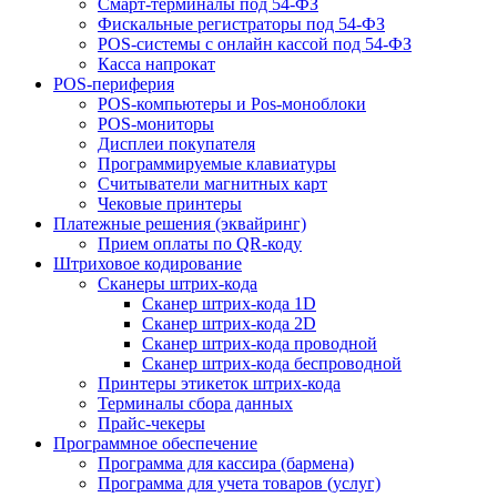
Смарт-терминалы под 54-ФЗ
Фискальные регистраторы под 54-ФЗ
POS-системы с онлайн кассой под 54-ФЗ
Касса напрокат
POS-периферия
POS-компьютеры и Pos-моноблоки
POS-мониторы
Дисплеи покупателя
Программируемые клавиатуры
Считыватели магнитных карт
Чековые принтеры
Платежные решения (эквайринг)
Прием оплаты по QR-коду
Штриховое кодирование
Сканеры штрих-кода
Сканер штрих-кода 1D
Сканер штрих-кода 2D
Сканер штрих-кода проводной
Сканер штрих-кода беспроводной
Принтеры этикеток штрих-кода
Терминалы сбора данных
Прайс-чекеры
Программное обеспечение
Программа для кассира (бармена)
Программа для учета товаров (услуг)