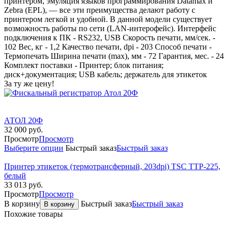
принтером, эмуляция языков программирования Datamax и
Zebra (EPL), — все эти преимущества делают работу с
принтером легкой и удобной. В данной модели существует
возможность работы по сети (LAN-интерофейс). Интерфейс
подключения к ПК - RS232, USB Скорость печати, мм/сек. -
102 Вес, кг - 1,2 Качество печати, dpi - 203 Способ печати -
Термопечать Ширина печати (max), мм - 72 Гарантия, мес. - 24
Комплект поставки - Принтер; блок питания;
диск+документация; USB кабель; держатель для этикеток
За ту же цену!
АТОЛ 20Ф
32 000
руб.
Просмотр
Просмотр
Выберите опции
Быстрый заказ
Быстрый заказ
Принтер этикеток (термотрансферный, 203dpi) TSC TTP-225,
белый
33 013
руб.
Просмотр
Просмотр
В корзину
Быстрый заказ
Быстрый заказ
В корзину
Похожие товары