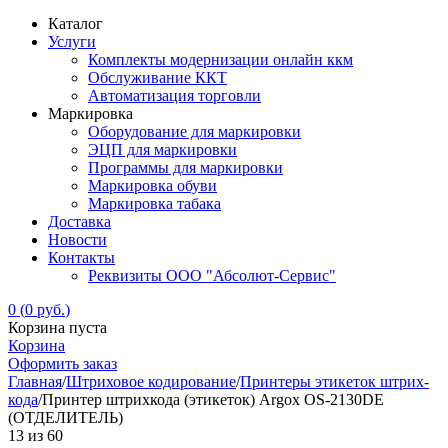
Каталог
Услуги
Комплекты модернизации онлайн ккм
Обслуживание ККТ
Автоматизация торговли
Маркировка
Оборудование для маркировки
ЭЦП для маркировки
Программы для маркировки
Маркировка обуви
Маркировка табака
Доставка
Новости
Контакты
Реквизиты ООО "Абсолют-Сервис"
0
(
0
руб.
)
Корзина пуста
Корзина
Оформить заказ
Главная
/
Штриховое кодирование
/
Принтеры этикеток штрих-
кода
/
Принтер штрихкода (этикеток) Argox OS-2130DE
(ОТДЕЛИТЕЛЬ)
13
из
60