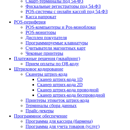
Смарт-терминалы под 54-ФЗ
Фискальные регистраторы под 54-ФЗ
POS-системы с онлайн кассой под 54-ФЗ
Касса напрокат
POS-периферия
POS-компьютеры и Pos-моноблоки
POS-мониторы
Дисплеи покупателя
Программируемые клавиатуры
Считыватели магнитных карт
Чековые принтеры
Платежные решения (эквайринг)
Прием оплаты по QR-коду
Штриховое кодирование
Сканеры штрих-кода
Сканер штрих-кода 1D
Сканер штрих-кода 2D
Сканер штрих-кода проводной
Сканер штрих-кода беспроводной
Принтеры этикеток штрих-кода
Терминалы сбора данных
Прайс-чекеры
Программное обеспечение
Программа для кассира (бармена)
Программа для учета товаров (услуг)