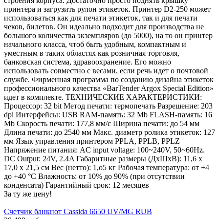
строения корпуса. Достаточно просто поднять крышку
принтера и загрузить рулон этикеток. Принтер D2-250 может
использоваться как для печати этикеток, так и для печати
чеков, билетов. Он идеально подходит для производства не
большого количества экземпляров (до 5000), на то он принтер
начального класса, чтоб быть удобным, компактным и
уместным в таких областях как розничная торговля,
банковская система, здравоохранение. Его можно
использовать совместно с весами, если речь идет о почтовой
службе. Фирменная программа по созданию дизайна этикеток
профессионального качества «BarTender Argox Special Edition»
идет в комплекте. ТЕХНИЧЕСКИЕ ХАРАКТЕРИСТИКИ:
Процессор: 32 bit Метод печати: термопечать Разрешение: 203
dpi Интерфейсы: USB RAM-память: 32 Mb FLASH-память: 16
Mb Скорость печати: 177,8 мм/с Ширина печати: до 54 мм
Длина печати: до 2540 мм Макс. диаметр ролика этикеток: 127
мм Язык управления принтером PPLA, PPLB, PPLZ
Напряжение питания: AC input voltage: 100~240V, 50~60Hz.
DC Output: 24V, 2.4A Габаритные размеры (ДхШхВ): 11,6 х
17,0 x 21,5 см Вес (нетто): 1,о5 кг Рабочая температура: от +4
до +40 °С Влажность: от 10% до 90% (при отсутствии
конденсата) Гарантийный срок: 12 месяцев
За ту же цену!
Счетчик банкнот Cassida 6650 UV/MG RUB