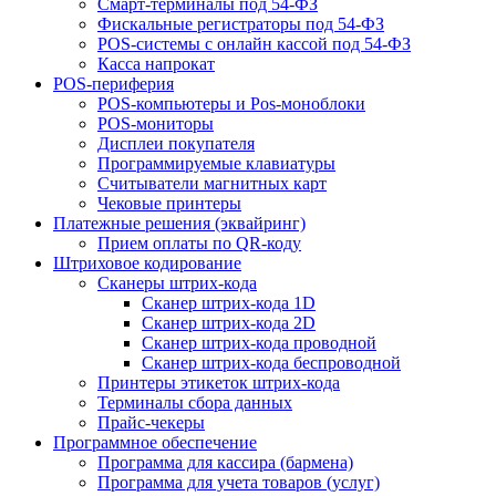
Смарт-терминалы под 54-ФЗ
Фискальные регистраторы под 54-ФЗ
POS-системы с онлайн кассой под 54-ФЗ
Касса напрокат
POS-периферия
POS-компьютеры и Pos-моноблоки
POS-мониторы
Дисплеи покупателя
Программируемые клавиатуры
Считыватели магнитных карт
Чековые принтеры
Платежные решения (эквайринг)
Прием оплаты по QR-коду
Штриховое кодирование
Сканеры штрих-кода
Сканер штрих-кода 1D
Сканер штрих-кода 2D
Сканер штрих-кода проводной
Сканер штрих-кода беспроводной
Принтеры этикеток штрих-кода
Терминалы сбора данных
Прайс-чекеры
Программное обеспечение
Программа для кассира (бармена)
Программа для учета товаров (услуг)