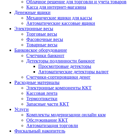
Облачное решение для торговли и учета товаров
Касса для интернет-магазина
Денежные ящики
Механические ящики для кассы
Автоматические кассовые ящики
Электронные весы
Торговые весы
Фасовочные весы
Товарные весы
Банковское оборудование
Счетчики банкнот
Детекторы подлинности банкнот
Просмотровые детекторы
Автоматические детекторы валют
Счетчики-сортировщики денег
Расходные материалы
Электронные компоненты ККТ
Кассовая лента
Термоэтикетки
Запасные части ККТ
Услуги
Комплекты модернизации онлайн ккм
Обслуживание ККТ
Автоматизация торговли
Фискальный накопитель