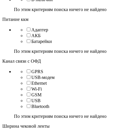
По этим критериям поиска ничего не найдено
Питание ккм
Адаптер
АКБ
Батарейки
По этим критериям поиска ничего не найдено
Канал связи с ОФД
GPRS
USB-модем
Ethernet
Wi-Fi
GSM
USB
Bluetooth
По этим критериям поиска ничего не найдено
Ширина чековой ленты