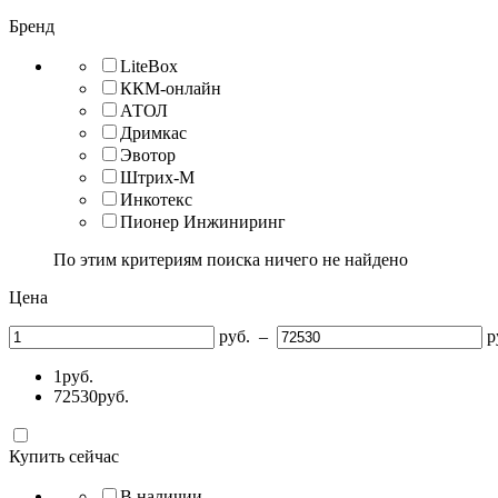
Бренд
LiteBox
ККМ-онлайн
АТОЛ
Дримкас
Эвотор
Штрих-М
Инкотекс
Пионер Инжиниринг
По этим критериям поиска ничего не найдено
Цена
руб.
–
р
1
руб.
72530
руб.
Купить сейчас
В наличии