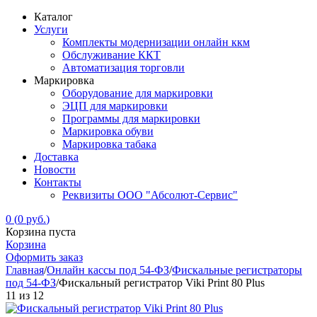
Каталог
Услуги
Комплекты модернизации онлайн ккм
Обслуживание ККТ
Автоматизация торговли
Маркировка
Оборудование для маркировки
ЭЦП для маркировки
Программы для маркировки
Маркировка обуви
Маркировка табака
Доставка
Новости
Контакты
Реквизиты ООО "Абсолют-Сервис"
0
(
0
руб.
)
Корзина пуста
Корзина
Оформить заказ
Главная
/
Онлайн кассы под 54-ФЗ
/
Фискальные регистраторы
под 54-ФЗ
/
Фискальный регистратор Viki Print 80 Plus
11
из
12