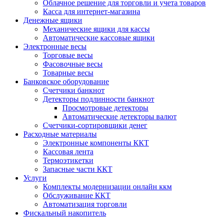
Облачное решение для торговли и учета товаров
Касса для интернет-магазина
Денежные ящики
Механические ящики для кассы
Автоматические кассовые ящики
Электронные весы
Торговые весы
Фасовочные весы
Товарные весы
Банковское оборудование
Счетчики банкнот
Детекторы подлинности банкнот
Просмотровые детекторы
Автоматические детекторы валют
Счетчики-сортировщики денег
Расходные материалы
Электронные компоненты ККТ
Кассовая лента
Термоэтикетки
Запасные части ККТ
Услуги
Комплекты модернизации онлайн ккм
Обслуживание ККТ
Автоматизация торговли
Фискальный накопитель