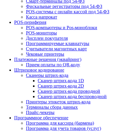
Смарт-терминалы под 54-ФЗ
Фискальные регистраторы под 54-ФЗ
POS-системы с онлайн кассой под 54-ФЗ
Касса напрокат
POS-периферия
POS-компьютеры и Pos-моноблоки
POS-мониторы
Дисплеи покупателя
Программируемые клавиатуры
Считыватели магнитных карт
Чековые принтеры
Платежные решения (эквайринг)
Прием оплаты по QR-коду
Штриховое кодирование
Сканеры штрих-кода
Сканер штрих-кода 1D
Сканер штрих-кода 2D
Сканер штрих-кода проводной
Сканер штрих-кода беспроводной
Принтеры этикеток штрих-кода
Терминалы сбора данных
Прайс-чекеры
Программное обеспечение
Программа для кассира (бармена)
Программа для учета товаров (услуг)